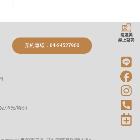
隱適美
線上諮詢
預約專線：04-24527900
科
家/冷光/噴砂)
l rights reserved. 未經授權許可，禁止擷取或轉載網頁內容。