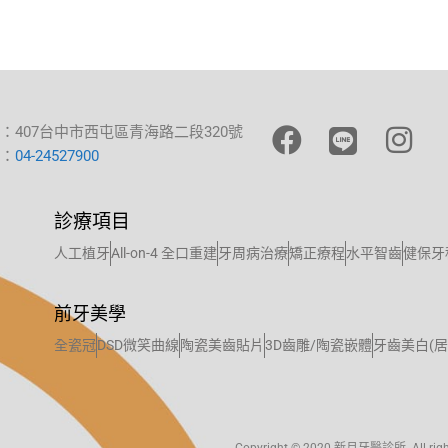
：407台中市西屯區青海路二段320號
：
04-24527900
診療項目
人工植牙
All-on-4 全口重建
牙周病治療
矯正療程
水平智齒
健保牙
前牙美學
全瓷冠
DSD微笑曲線
陶瓷美齒貼片
3D齒雕/陶瓷嵌體
牙齒美白(居
Copyright © 2020 新月牙醫診所. Al