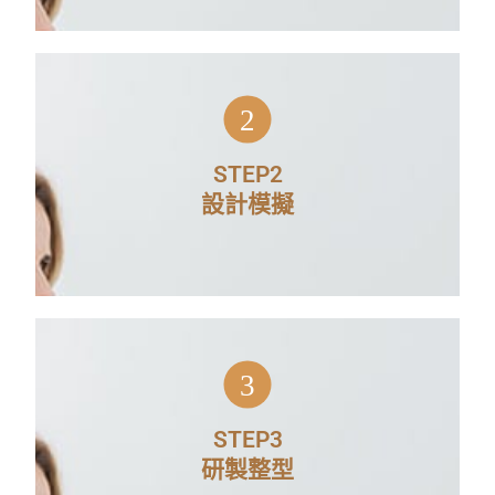
分析個案臉型、雙眼距離、微笑輪
2
廓、上下齒列型態後設計模擬最適合
的笑容曲線； 進行取模、印模步驟
STEP2
設計模擬
實際在患者口中轉移齒列完成狀態，
討論細節修整。
3
依據確認好的模擬設計以全瓷牙材製
STEP3
作成美齒貼片或全瓷牙冠。
研製整型