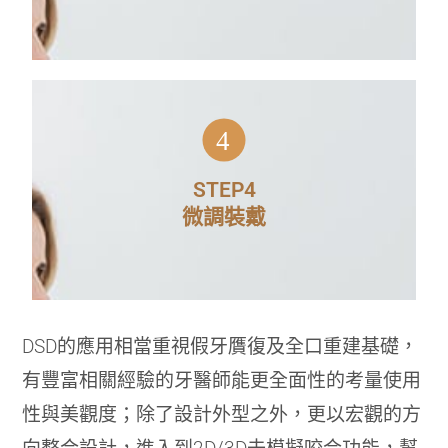
4
將牙齒表面稍作修模調整後裝戴上正
式的美齒貼片或全瓷冠，完成微笑曲
STEP4
微調裝戴
線再設計。
DSD的應用相當重視假牙贋復及全口重建基礎，
有豐富相關經驗的牙醫師能更全面性的考量使用
性與美觀度；除了設計外型之外，更以宏觀的方