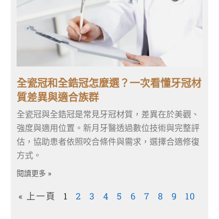
全瓷冠和全鋯冠怎麼選？一次看懂牙冠材
質差異與適合族群
全瓷冠與全鋯冠是常見牙冠材質，差異在於美觀、
強度與適用位置。新月牙醫透過數位技術與完整評
估，協助患者依照咬合條件與需求，選擇合適修復
方式。
閱讀更多 »
« 上一頁
1
2
3
4
5
6
7
8
9
10