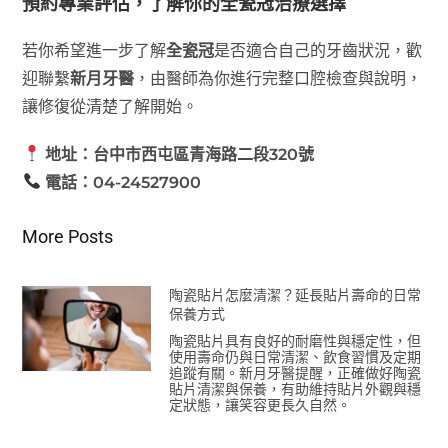
預約專業評估，了解你的全瓷冠治療選擇
若你希望進一步了解
全瓷冠
是否適合自己的牙齒狀況，歡
迎聯繫
新月牙醫
，由醫師為你進行完整口腔檢查與說明，
讓修復從清楚了解開始。
地址：台中市西屯區青海路二段320號
電話：04-24527900
More Posts
陶瓷貼片怎麼清潔？延長貼片壽命的日常
保養方式
陶瓷貼片具有良好的耐磨性與穩定性，但
使用壽命仍與日常清潔、飲食習慣及定期
追蹤有關。新月牙醫提醒，正確做好陶瓷
貼片清潔與保養，有助維持貼片外觀與穩
定狀態，讓笑容更長久自然。