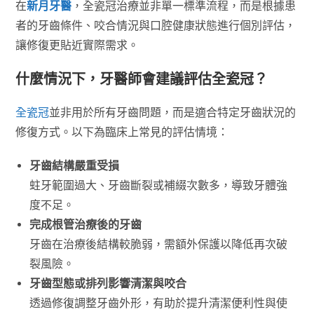
在
新月牙醫
，全瓷冠治療並非單一標準流程，而是根據患
者的牙齒條件、咬合情況與口腔健康狀態進行個別評估，
讓修復更貼近實際需求。
什麼情況下，牙醫師會建議評估全瓷冠？
全瓷冠
並非用於所有牙齒問題，而是適合特定牙齒狀況的
修復方式。以下為臨床上常見的評估情境：
牙齒結構嚴重受損
蛀牙範圍過大、牙齒斷裂或補綴次數多，導致牙體強
度不足。
完成根管治療後的牙齒
牙齒在治療後結構較脆弱，需額外保護以降低再次破
裂風險。
牙齒型態或排列影響清潔與咬合
透過修復調整牙齒外形，有助於提升清潔便利性與使