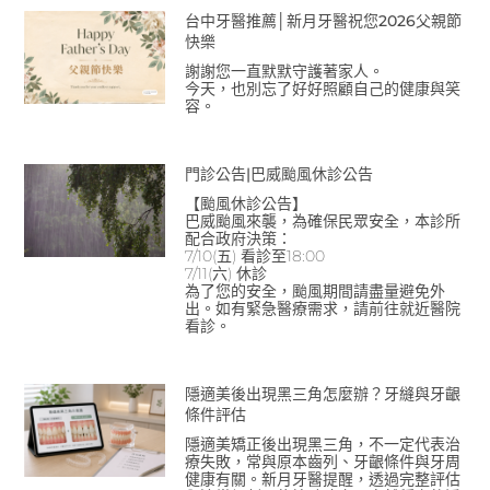
台中牙醫推薦│新月牙醫祝您2026父親節
快樂
謝謝您一直默默守護著家人。
今天，也別忘了好好照顧自己的健康與笑
容。
門診公告|巴威颱風休診公告
【颱風休診公告】
巴威颱風來襲，為確保民眾安全，本診所
配合政府決策：
7/10(五) 看診至18:00
7/11(六) 休診
為了您的安全，颱風期間請盡量避免外
出。如有緊急醫療需求，請前往就近醫院
看診。
隱適美後出現黑三角怎麼辦？牙縫與牙齦
條件評估
隱適美矯正後出現黑三角，不一定代表治
療失敗，常與原本齒列、牙齦條件與牙周
健康有關。新月牙醫提醒，透過完整評估