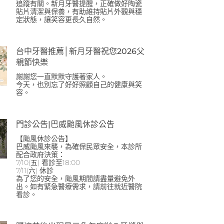
追蹤有關。新月牙醫提醒，正確做好陶瓷
貼片清潔與保養，有助維持貼片外觀與穩
定狀態，讓笑容更長久自然。
台中牙醫推薦│新月牙醫祝您2026父
親節快樂
謝謝您一直默默守護著家人。
今天，也別忘了好好照顧自己的健康與笑
容。
門診公告|巴威颱風休診公告
【颱風休診公告】
巴威颱風來襲，為確保民眾安全，本診所
配合政府決策：
7/10(五) 看診至18:00
7/11(六) 休診
為了您的安全，颱風期間請盡量避免外
出。如有緊急醫療需求，請前往就近醫院
看診。