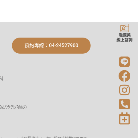
隱適美
線上諮詢
預約專線：04-24527900
科
家/冷光/噴砂)