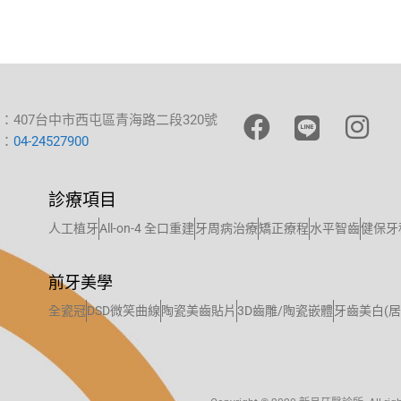
：407台中市西屯區青海路二段320號
：
04-24527900
診療項目
人工植牙
All-on-4 全口重建
牙周病治療
矯正療程
水平智齒
健保牙
前牙美學
全瓷冠
DSD微笑曲線
陶瓷美齒貼片
3D齒雕/陶瓷嵌體
牙齒美白(居