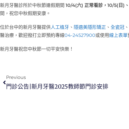
新月牙醫診所於中秋節連假期間
10/4(六) 正常看診，10/5(日)、
間，祝您中秋假期安康。
位於台中的新月牙醫提供
人工植牙
、
隱適美隱形矯正
、
全瓷冠
、
醫治療，歡迎撥打立即預約專線
04-24527900
或使用
線上表單
新月牙醫祝您中秋節一切平安快樂！
Previous
門診公告|新月牙醫2025教師節門診安排