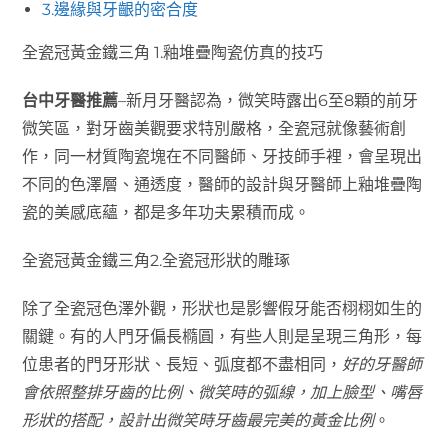
3.邊緣與牙齦的密合度
全瓷冠黃金鐵三角 1.釉堆疊陶瓷仿真的技巧
台中牙醫推薦
–新月牙醫認為，微笑時露出6至8顆的前牙
微笑區，對牙齒美觀要求特別嚴格，全瓷冠就像藝術創
作，同一材質陶瓷塊在不同醫師、牙技師手裡，會呈現出
不同的色澤層、通透度，醫師的設計與牙醫師上釉堆疊陶
瓷的美感底蘊，都是多年功夫累積而成。
全瓷冠黃金鐵三角2.全瓷冠形狀的雕琢
除了全瓷冠色澤外觀，形狀也是影響假牙能否栩栩如生的
關鍵。有的人門牙偏長橢圓，有些人則是呈現三角形，每
位患者的門牙形狀、長短、弧度都不盡相同，
好的牙醫師
會依照整排牙齒的比例、微笑時的弧線，加上臉型、嘴唇
形狀的搭配，設計出微笑時牙齒最完美的黃金比例
。