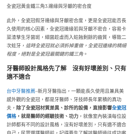
全瓷冠黃金鐵三角3.邊緣與牙齦的密合度
此外，全瓷冠假牙邊緣與牙齦密合度，更是全瓷冠能否長
久使用的核心因素，全瓷冠邊緣若與牙齦不密合，容易卡
菜渣孳生牙菌斑，細菌趁虛而入蛀蝕剩餘的齒質，導致二
次蛀牙，
這時全瓷冠就必須拆掉重做，全瓷冠邊緣的精細
程度，絕對是全瓷冠最關鍵的鐵三角
。
牙醫師設計風格先了解 沒有好壞差別、只有
適不適合
台中牙醫推薦
–新月牙醫指出，一顆能長久使用且兼具美
感外觀的全瓷冠，都是牙醫師、牙技師長年累積的真功
夫，
除了全瓷冠材質差異、診所的設備，直接影響
全瓷冠
價格
，就是醫師的經驗技術、功力
，就像室內裝潢每位設
計師都有不同的設計風格，沒有好壞差別，只有適不適合
自己，民眾選擇醫師前，記得要先了解該醫師過往成功案