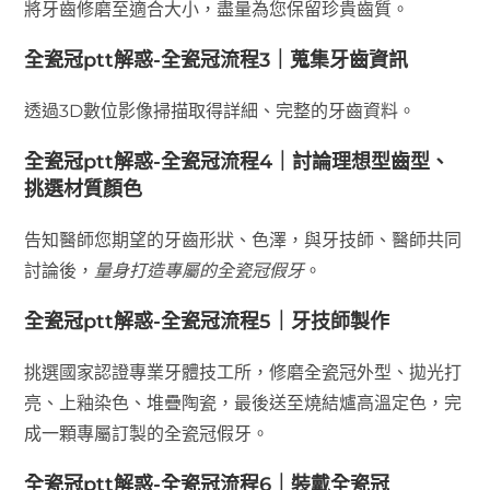
將牙齒修磨至適合大小，盡量為您保留珍貴齒質。
全瓷冠ptt解惑-全瓷冠流程3｜蒐集牙齒資訊
透過3D數位影像掃描取得詳細、完整的牙齒資料。
全瓷冠ptt解惑-全瓷冠流程4｜討論理想型齒型、
挑選材質顏色
告知醫師您期望的牙齒形狀、色澤，與牙技師、醫師共同
討論後，
量身打造專屬的全瓷冠假牙
。
全瓷冠ptt解惑-全瓷冠流程5｜牙技師製作
挑選國家認證專業牙體技工所，修磨全瓷冠外型、拋光打
亮、上釉染色、堆疊陶瓷，最後送至燒結爐高溫定色，完
成一顆專屬訂製的全瓷冠假牙。
全瓷冠ptt解惑-全瓷冠流程6｜裝戴全瓷冠