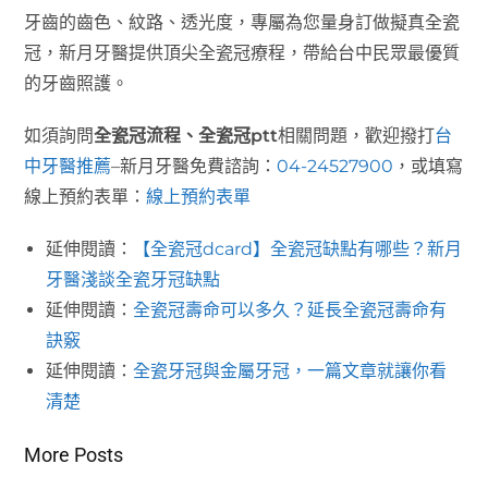
牙齒的齒色、紋路、透光度，專屬為您量身訂做擬真全瓷
冠，新月牙醫提供頂尖全瓷冠療程，帶給台中民眾最優質
的牙齒照護。
如須詢問
全瓷冠流程、全瓷冠ptt
相關問題，歡迎撥打
台
中牙醫推薦
–新月牙醫免費諮詢：
04-24527900
，或填寫
線上預約表單：
線上預約表單
延伸閱讀：
【全瓷冠dcard】全瓷冠缺點有哪些？新月
牙醫淺談全瓷牙冠缺點
延伸閱讀：
全瓷冠壽命可以多久？延長全瓷冠壽命有
訣竅
延伸閱讀：
全瓷牙冠與金屬牙冠，一篇文章就讓你看
清楚
More Posts