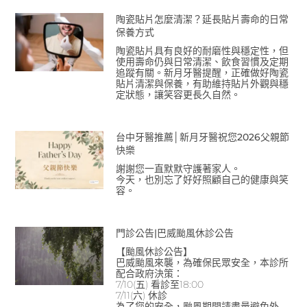
陶瓷貼片怎麼清潔？延長貼片壽命的日常
保養方式
陶瓷貼片具有良好的耐磨性與穩定性，但
使用壽命仍與日常清潔、飲食習慣及定期
追蹤有關。新月牙醫提醒，正確做好陶瓷
貼片清潔與保養，有助維持貼片外觀與穩
定狀態，讓笑容更長久自然。
台中牙醫推薦│新月牙醫祝您2026父親節
快樂
謝謝您一直默默守護著家人。
今天，也別忘了好好照顧自己的健康與笑
容。
門診公告|巴威颱風休診公告
【颱風休診公告】
巴威颱風來襲，為確保民眾安全，本診所
配合政府決策：
7/10(五) 看診至18:00
7/11(六) 休診
為了您的安全，颱風期間請盡量避免外