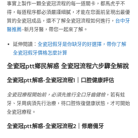
事實上製作一顆全瓷冠流程的每一道關卡，都馬虎乎不
得，每道程序都必須嚴謹細膩，才能在您面前呈現出最優
質的全瓷冠成品，還不了解全瓷冠流程如何進行，
台中牙
醫推薦
–新月牙醫，帶您一起來了解。
延伸閱讀：
全瓷冠假牙是你缺牙的好選擇，帶你了解
全瓷冠假牙價格怎麼計算
全瓷冠ptt鄉民解惑 全瓷冠流程六步驟全解說
全瓷冠ptt解惑-全瓷冠流程1｜口腔健康評估
全瓷冠療程開始前，必須先進行全口牙齒健檢
，若有蛀
牙、牙周病須先行治療，待口腔恢復健康狀態，才可開始
全瓷冠療程。
全瓷冠ptt解惑-全瓷冠流程2｜修磨備牙