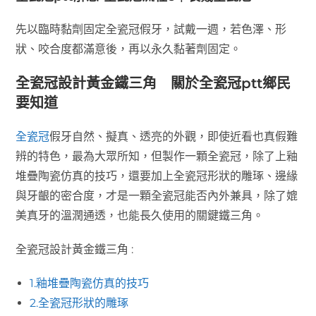
先以臨時黏劑固定全瓷冠假牙，試戴一週，若色澤、形
狀、咬合度都滿意後，再以永久黏著劑固定。
全瓷冠設計黃金鐵三角 關於全瓷冠ptt鄉民
要知道
全瓷冠
假牙自然、擬真、透亮的外觀，即使近看也真假難
辨的特色，最為大眾所知，但製作一顆全瓷冠，除了上釉
堆疊陶瓷仿真的技巧，還要加上全瓷冠形狀的雕琢、邊緣
與牙齦的密合度，才是一顆全瓷冠能否內外兼具，除了媲
美真牙的溫潤通透，也能長久使用的關鍵鐵三角。
全瓷冠設計黃金鐵三角 :
1.釉堆疊陶瓷仿真的技巧
2.全瓷冠形狀的雕琢