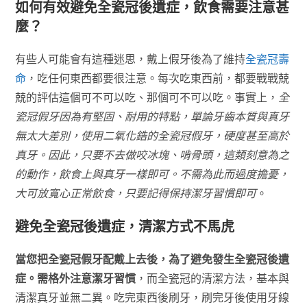
如何有效避免全瓷冠後遺症，飲食需要注意甚
麼？
有些人可能會有這種迷思，戴上假牙後為了維持
全瓷冠壽
命
，吃任何東西都要很注意。每次吃東西前，都要戰戰兢
兢的評估這個可不可以吃、那個可不可以吃。事實上，
全
瓷冠假牙因為有堅固、耐用的特點，單論牙齒本質與真牙
無太大差別，使用二氧化鋯的全瓷冠假牙，硬度甚至高於
真牙。因此，只要不去做咬冰塊、啃骨頭，這類刻意為之
的動作，飲食上與真牙一樣即可。不需為此而過度擔憂，
大可放寬心正常飲食，只要記得保持潔牙習慣即可
。
避免全瓷冠後遺症，清潔方式不馬虎
當您把全瓷冠假牙配戴上去後，為了避免發生全瓷冠後遺
症。需格外注意潔牙習慣
，而全瓷冠的清潔方法，基本與
清潔真牙並無二異。吃完東西後刷牙，刷完牙後使用牙線