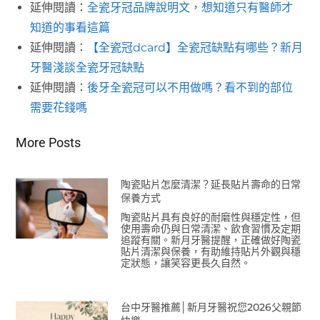
延伸閱讀：
全瓷牙冠品牌說明文，想知道只有醫師才
知道的事看這篇
延伸閱讀：
【全瓷冠dcard】全瓷冠缺點有哪些？新月
牙醫淺談全瓷牙冠缺點
延伸閱讀：
後牙全瓷冠可以不用做嗎？看不到的部位
需要花錢嗎
More Posts
陶瓷貼片怎麼清潔？延長貼片壽命的日常
保養方式
陶瓷貼片具有良好的耐磨性與穩定性，但
使用壽命仍與日常清潔、飲食習慣及定期
追蹤有關。新月牙醫提醒，正確做好陶瓷
貼片清潔與保養，有助維持貼片外觀與穩
定狀態，讓笑容更長久自然。
台中牙醫推薦│新月牙醫祝您2026父親節