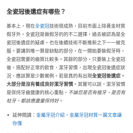
全瓷冠後遺症有哪些？
基本上，現在
全瓷冠
技術很成熟，目前市面上除黃金材質
假牙外，全瓷冠是做假牙的的不二選擇，過去被認為是全
瓷冠後遺症的疑慮，也在後續技術不斷推新之下一一被克
服。要講到唯一算是缺點的部分，在一開始要裝假牙時，
全瓷冠需要的齒質比較多。其餘的部分，只要裝上全瓷冠
後，搭配好正常的飲食、潔牙習慣，出現全瓷冠後遺症狀
況，應該算是少數案例。若是真的有出現
全瓷冠後遺症，
大部分是沒有養成良好潔牙習慣
。其實可以說，潔牙習慣
是保持牙齒健康的核心重點，
不論您是否有植牙、是否有
蛀牙，都該應盡量保持好
。
延伸閱讀：
金屬牙冠介紹，金屬牙冠材質一篇文章讓
你懂