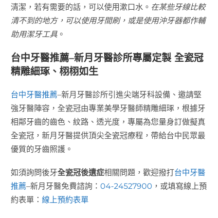
清潔，若有需要的話，可以使用漱口水。
在某些牙線比較
清不到的地方，可以使用牙間刷，或是使用沖牙器都作輔
助用潔牙工具
。
台中牙醫推薦–新月牙醫診所專屬定製 全瓷冠
精雕細琢、栩栩如生
台中牙醫推薦
–新月牙醫診所引進尖端牙科設備、邀請堅
強牙醫陣容，全瓷冠由專業美學牙醫師精雕細琢，根據牙
相鄰牙齒的齒色、紋路、透光度，專屬為您量身訂做擬真
全瓷冠，新月牙醫提供頂尖全瓷冠療程，帶給台中民眾最
優質的牙齒照護。
如須詢問後牙
全瓷冠後遺症
相關問題，歡迎撥打
台中牙醫
推薦
–新月牙醫免費諮詢：
04-24527900
，或填寫線上預
約表單：
線上預約表單