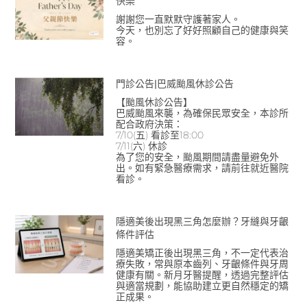
快樂
謝謝您一直默默守護著家人。
今天，也別忘了好好照顧自己的健康與笑
容。
門診公告|巴威颱風休診公告
【颱風休診公告】
巴威颱風來襲，為確保民眾安全，本診所
配合政府決策：
7/10(五) 看診至18:00
7/11(六) 休診
為了您的安全，颱風期間請盡量避免外
出。如有緊急醫療需求，請前往就近醫院
看診。
隱適美後出現黑三角怎麼辦？牙縫與牙齦
條件評估
隱適美矯正後出現黑三角，不一定代表治
療失敗，常與原本齒列、牙齦條件與牙周
健康有關。新月牙醫提醒，透過完整評估
與適當規劃，能協助建立更自然穩定的矯
正成果。