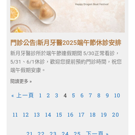
門診公告|新月牙醫2025端午節休診安排
新月牙醫診所於端午節連假期間 5/30正常看診，
5/31、6/1休診，歡迎您提前預約門診時間，祝您
端午假期安康。
閱讀更多 »
« 上一頁
1
2
3
4
5
6
7
8
9
10
11
12
13
14
15
16
17
18
19
20
21
22
23
24
25
下一頁 »