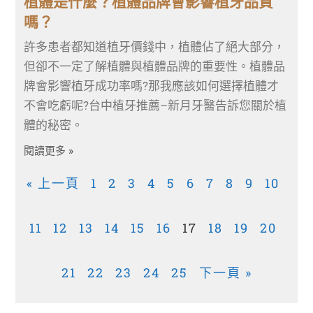
植體是什麼？植體品牌會影響植牙品質
嗎？
許多患者都知道植牙價錢中，植體佔了絕大部分，
但卻不一定了解植體與植體品牌的重要性。植體品
牌會影響植牙成功率嗎?那我應該如何選擇植體才
不會吃虧呢?台中植牙推薦–新月牙醫告訴您關於植
體的秘密。
閱讀更多 »
« 上一頁
1
2
3
4
5
6
7
8
9
10
11
12
13
14
15
16
17
18
19
20
21
22
23
24
25
下一頁 »