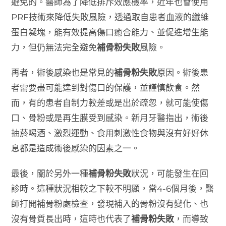
避免的。醫師為了降低排斥效應機率，近年也會使用
PRF技術來降低失敗風險，透過取自患者血液的纖維
蛋白凝塊，能有效提高傷口癒合能力、並促進增生能
力，但仍無法完全避免
補骨粉失敗
風險。
再者，術後感染也是常見的
補骨粉失敗
原因。術後患
者需要盡可能達到對傷口的保護，並謹慎飲食。然
而，有的患者自制力較差或是出於疏忽，就可能使傷
口、骨粉或是再生膜受到感染。新月牙醫指出，術後
抽菸喝酒、激烈運動、食用刺激性食物與沒有好好休
息都是造成術後感染的因素之一。
最後，關於另外一種
補骨粉失敗
狀況，可能發生在回
診時。這種狀況相較之下較不明顯，當4-6個月後，醫
師打開補骨粉處檢查，發現補入的骨粉沒有變化、也
沒有骨質長出時，這時也代表了
補骨粉失敗
，而導致