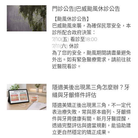
門診公告|巴威颱風休診公告
【颱風休診公告】
巴威颱風來襲，為確保民眾安全，本
診所配合政府決策：
7/10(五) 看診至18:00
7/11(六) 休診
為了您的安全，颱風期間請盡量避免
外出。如有緊急醫療需求，請前往就
近醫院看診。
隱適美後出現黑三角怎麼辦？牙
縫與牙齦條件評估
隱適美矯正後出現黑三角，不一定代
表治療失敗，常與原本齒列、牙齦條
件與牙周健康有關。新月牙醫提醒，
透過完整評估與適當規劃，能協助建
立更自然穩定的矯正成果。