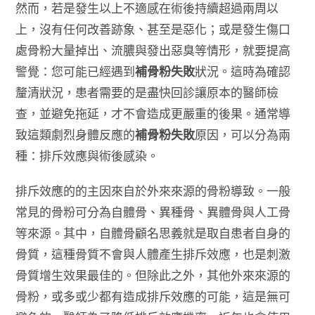
然而，若是發生以上不適感在術後持續超過兩周以
上，沒有任何改善跡象、甚至是惡化；或是發生傷口
處骨粉大量掉出、流膿與發出惡臭等情形，就要提高
警覺：您可能已經遇到
補骨粉失敗
狀況。這時為確認
釐清狀況，患者需要的是盡快回診讓原本的醫師檢
查，並避免拖延，才不會造成更嚴重的後果。通常導
致這類劇烈身體反應的
補骨粉失敗
原因，可以分為兩
種：排斥效應與術後感染。
排斥效應的的主因來自於外來來源的骨粉導致。一般
常見的骨粉可分為自體骨、異種骨、異體骨與人工骨
等來源。其中，自體骨顧名思義就是取自患者自身的
骨質，這種骨質不會與人體產生排斥效應，也是刺激
骨質增生效果最佳的。但除此之外，其他外來來源的
骨粉，或多或少都有造成排斥效應的可能，這是無可