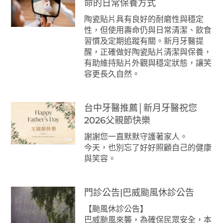
命的日常保養方式
陶瓷貼片具有良好的耐磨性與穩定
性，但使用壽命仍與日常清潔、飲食
習慣及定期追蹤有關。新月牙醫提
醒，正確做好陶瓷貼片清潔與保養，
有助維持貼片外觀與穩定狀態，讓笑
容更長久自然。
台中牙醫推薦│新月牙醫祝您
2026父親節快樂
謝謝您一直默默守護著家人。
今天，也別忘了好好照顧自己的健康
與笑容。
門診公告|巴威颱風休診公告
【颱風休診公告】
巴威颱風來襲，為確保民眾安全，本