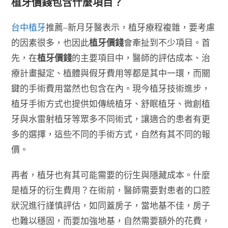
植牙價錢包含什麼項目？
台中植牙
推薦–新月牙醫表示，植牙療程複雜，要考慮
的因素很多，也因此
植牙價錢
會牽扯到不少項目。首
先，在
植牙價錢
的主要項目中，醫師的評估成本、治
療計畫擬定、植體與假牙費用等都是其中一環，而關
鍵的手術費用當然也包含在內。現今植牙技術進步，
植牙手術方式也提供如傳統植牙、舒眠植牙、微創植
牙與水雷射植牙等眾多不同術式，讓適合的患者有更
多的選擇，這些不同的手術方式，自然有其不同的報
價。
再者，植牙也有其可能需要的衍生與隱藏成本。什麼
是植牙的衍生費用？在術前，醫師需要對患者的口腔
狀況進行謹慎評估，如同蓋房子，當地基不佳，房子
也難以穩固，而要加強地基，自然需要額外的花費，