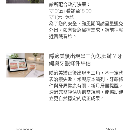
診所配合政府決策：
7/10(五) 看診至18:00
7/11(六) 休診
為了您的安全，颱風期間請盡量避免
外出。如有緊急醫療需求，請前往就
近醫院看診。
隱適美後出現黑三角怎麼辦？牙
縫與牙齦條件評估
隱適美矯正後出現黑三角，不一定代
表治療失敗，常與原本齒列、牙齦條
件與牙周健康有關。新月牙醫提醒，
透過完整評估與適當規劃，能協助建
立更自然穩定的矯正成果。
Previous
Next