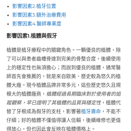
影響因素2.植牙位置
影響因素3.額外治療費用
影響因素4.醫師專業度
影響因素1.植體與假牙
植體是植牙療程中的關鍵角色。一顆優良的植體，除
了可以與患者齒槽骨達到完美的骨整合度，後續使用
上的穩定性也無須擔心；而說到優良的植體，通常醫
師首先會推薦的，就是來自歐美、歷史較為悠久的植
體大廠。現今植體品牌非常多元，這些歷史悠久且規
模大的植體廠商，
植體經過長期臨床對於使用者的追
蹤觀察，早已證明了其植體的品質與穩定性
，植體代
替了牙根成為假牙的支柱，影響著
植牙壽命
，不能不
仔細；好的植體不僅值得讓人信賴，後續維修也更值
得放心，但也因此會反映在植體價格上。