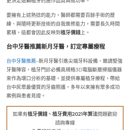
更決定這顆植牙的施作品質與成功率。
要擁有上述熟捻的能力，醫師都需要百餘手術的歷
練、與隨時更新技術的自我進修能力，需要長久時間
累積，這都會因此反映到
植牙價錢
上。
台中牙醫推薦新月牙醫，訂定專屬療程
台中牙醫推薦
–新月牙醫引進尖端牙科設備、邀請堅強
牙醫陣容，植牙門診必備高規格3D電腦斷層掃描儀器
來作為環口分析的基礎，並提供專屬植牙療程，帶給
台中民眾最優質的牙齒照護，多年以來擁有眾多成功
案例與患者見證。
如果有
植牙價錢、植牙費用2021年算法
問題歡迎
諮詢專線