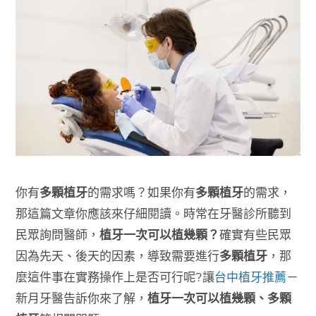
你有
多顆植牙
的需求嗎？如果你有
多顆植牙
的需求，
那這篇文章你應該來仔細閱讀。時常在牙醫診所聽到
民眾詢問醫師，
植牙一次可以植幾顆？
確實有些民眾
因為先天、後天的因素，導致需要進行
多顆植牙
，那
麼這件事在實務操作上是否可行呢?讓
台中植牙推薦
－
新月牙醫告訴你來了解，
植牙一次可以植幾顆、多顆