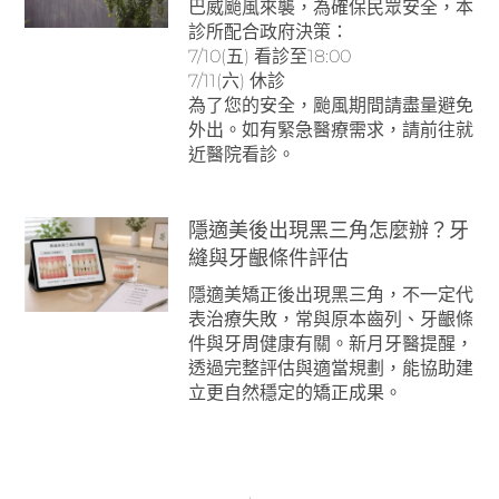
巴威颱風來襲，為確保民眾安全，本
診所配合政府決策：
7/10(五) 看診至18:00
7/11(六) 休診
為了您的安全，颱風期間請盡量避免
外出。如有緊急醫療需求，請前往就
近醫院看診。
隱適美後出現黑三角怎麼辦？牙
縫與牙齦條件評估
隱適美矯正後出現黑三角，不一定代
表治療失敗，常與原本齒列、牙齦條
件與牙周健康有關。新月牙醫提醒，
透過完整評估與適當規劃，能協助建
立更自然穩定的矯正成果。