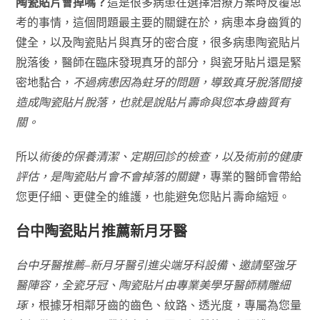
陶瓷貼片會掉嗎？
這是很多病患在選擇治療方案時反覆思
考的事情，這個問題最主要的關鍵在於，病患本身齒質的
健全，以及陶瓷貼片與真牙的密合度，很多病患陶瓷貼片
脫落後，醫師在臨床發現真牙的部分，與瓷牙貼片還是緊
密地黏合，
不過病患因為蛀牙的問題，導致真牙脫落間接
造成陶瓷貼片脫落，也就是說貼片壽命與您本身齒質有
關。
所以
術後的保養清潔、定期回診的檢查，以及術前的健康
評估，是陶瓷貼片會不會掉落的關鍵
，專業的醫師會帶給
您更仔細、更健全的維護，也能避免您貼片壽命縮短。
台中陶瓷貼片推薦新月牙醫
台中牙醫推薦–新月牙醫引進尖端牙科設備、邀請堅強牙
醫陣容，全瓷牙冠、陶瓷貼片由專業美學牙醫師精雕細
琢
，根據牙相鄰牙齒的齒色、紋路、透光度，專屬為您量