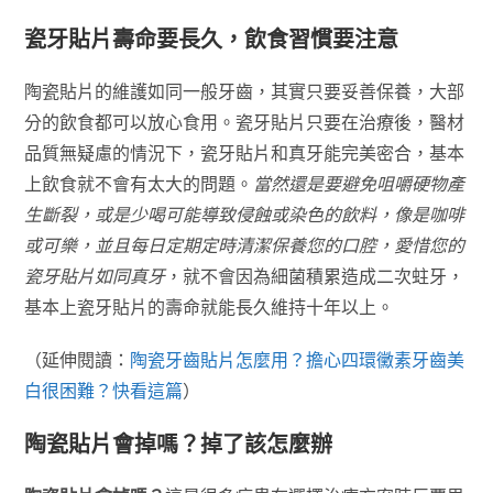
瓷牙貼片壽命要長久，飲食習慣要注意
陶瓷貼片的維護如同一般牙齒，其實只要妥善保養，大部
分的飲食都可以放心食用。瓷牙貼片只要在治療後，醫材
品質無疑慮的情況下，瓷牙貼片和真牙能完美密合，基本
上飲食就不會有太大的問題。
當然還是要避免咀嚼硬物產
生斷裂，或是少喝可能導致侵蝕或染色的飲料，像是咖啡
或可樂，並且每日定期定時清潔保養您的口腔，愛惜您的
瓷牙貼片如同真牙
，就不會因為細菌積累造成二次蛀牙，
基本上瓷牙貼片的壽命就能長久維持十年以上。
（延伸閱讀：
陶瓷牙齒貼片怎麼用？擔心四環黴素牙齒美
白很困難？快看這篇
）
陶瓷貼片會掉嗎？掉了該怎麼辦