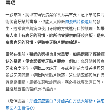
事項
一般來說，病患在術後清潔保養尤其重要，這不單能提高
術後
瓷牙貼片壽命
，也能大大降低
陶瓷貼片後遺症
的發
生，通常會推薦病患使用牙線的方式進行口腔護理。
如果
病人晚上有磨牙的習慣，診所也會提供磨牙咬合板，避免
病患磨牙的習慣，導致瓷牙貼片壽命縮短。
當然在術前，醫師的選擇也非常重要，如果選擇了經驗短
缺的醫師，便會影響瓷牙貼片壽命
，例如：瓷牙貼片與真
牙密合度不佳，導致二次蛀牙，亦或者術前會妥善處理牙
齦或牙周問題，導致陶瓷貼片脫落，這些情況都與施作品
質息息相關，患者在選較診所前，務必尋找專業有口碑，
且經驗豐富的醫師進行諮詢。
（延伸閱讀：
牙齒怎麼變白？牙齒美白方法大解析，讓您
奪回人生自信心
）