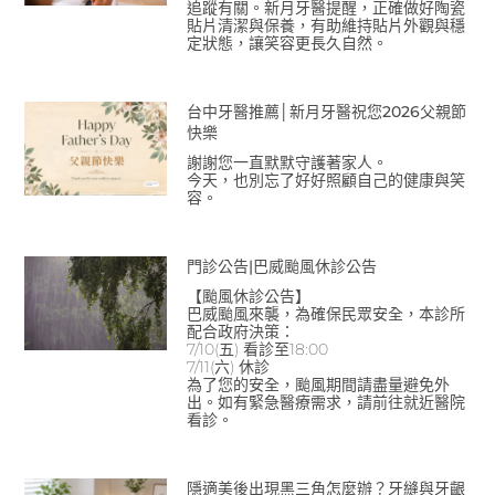
追蹤有關。新月牙醫提醒，正確做好陶瓷
貼片清潔與保養，有助維持貼片外觀與穩
定狀態，讓笑容更長久自然。
台中牙醫推薦│新月牙醫祝您2026父親節
快樂
謝謝您一直默默守護著家人。
今天，也別忘了好好照顧自己的健康與笑
容。
門診公告|巴威颱風休診公告
【颱風休診公告】
巴威颱風來襲，為確保民眾安全，本診所
配合政府決策：
7/10(五) 看診至18:00
7/11(六) 休診
為了您的安全，颱風期間請盡量避免外
出。如有緊急醫療需求，請前往就近醫院
看診。
隱適美後出現黑三角怎麼辦？牙縫與牙齦