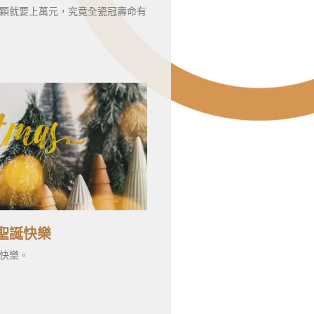
顆就要上萬元，究竟全瓷冠壽命有
聖誕快樂
快樂。