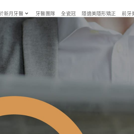
於新月牙醫
牙醫團隊
全瓷冠
隱適美隱形矯正
前牙