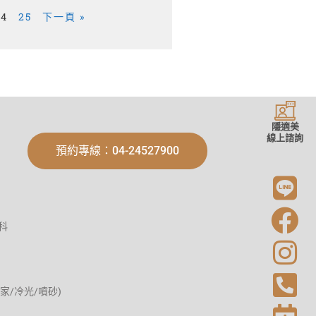
24
25
下一頁 »
隱適美
線上諮詢
預約專線：04-24527900
科
家/冷光/噴砂)