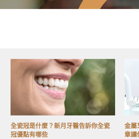
全瓷冠是什麼？新月牙醫告訴你全瓷
金屬
冠優點有哪些
章讓