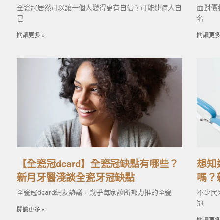
全瓷冠居然可以讓一個人變得更有自信？可能連病人自
面對價
己
名
閱讀更多 »
閱讀更多
【全瓷冠dcard】全瓷冠缺點有哪些？
想知
新月牙醫淺談全瓷牙冠缺點
嗎？
全瓷冠dcard網友熱議，幾乎每家診所都力推的全瓷
不少民
冠
閱讀更多 »