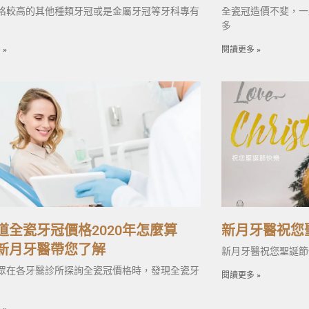
格較高的其他種類牙冠或是金屬牙冠等牙科專有
全瓷冠造價不斐，一
多
 »
閱讀更多 »
道全瓷牙冠價格2020年怎麼算
新月牙醫祝您
新月牙醫帶您了解
新月牙醫祝您聖誕節
眾在各牙醫診所探詢全瓷冠價格時，發現全瓷牙
閱讀更多 »