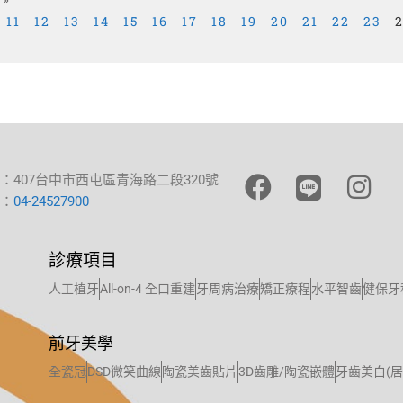
 »
11
12
13
14
15
16
17
18
19
20
21
22
23
：407台中市西屯區青海路二段320號
：
04-24527900
診療項目
人工植牙
All-on-4 全口重建
牙周病治療
矯正療程
水平智齒
健保牙
前牙美學
全瓷冠
DSD微笑曲線
陶瓷美齒貼片
3D齒雕/陶瓷嵌體
牙齒美白(居