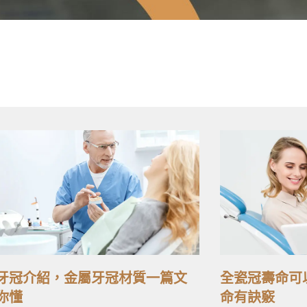
牙冠介紹，金屬牙冠材質一篇文
全瓷冠壽命可
你懂
命有訣竅